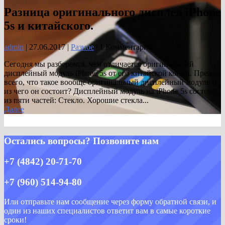
Разница оригинального дисплея iPhone
5s и китайского.
admin
|
27.06.2017
|
Разное
| 1 Комментарий
Сегодня мы разберемся, чем отличается оригинальный
дисплейный модуль iPhone 5s от его китайской копии. Прежде
всего, что такое вообще оригинальный дисплейный модуль и
из чего он состоит? Дисплейный модуль на iPhone 5s состоит
из пяти частей: Стекло. Хорошие стекла...
Далее
Остались вопросы? Позвоните нам
+7 (4842) 20-71-70
+7 (960) 514-94-80
Или отправьте нам сообщение через форму обратной связи, и
один из наших специалистов ответит вам в самые короткие
сроки!