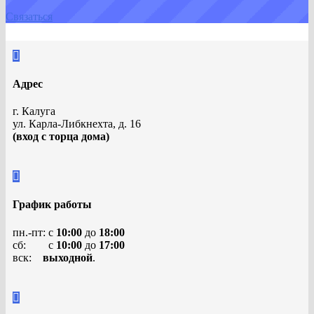
Связаться

Адрес
г. Калуга
ул. Карла-Либкнехта, д. 16
(вход с торца дома)

График работы
пн.-пт: с
10:00
до
18:00
сб: с
10:00
до
17:00
вск:
выходной
.
