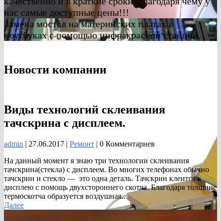
качественно и в краткие сроки, благодаря чему у
нас самые доступные цены!!!
Замена мостов на материнских платах в
ноутбуках с помощью инфракрасной станции.
Новости компании
Виды технологий склеивания
тачскрина с дисплеем.
admin
|
27.06.2017
|
Ремонт
| 0 Комментариев
На данный момент я знаю три технологии склеивания
тачскрина(стекла) с дисплеем. Во многих телефонах обычно
тачскрин и стекло — это одна деталь. Тачскрин клеится к
дисплею с помощь двухстороннего скотча. Благодаря толщине
термоскотча образуется воздушная...
Далее